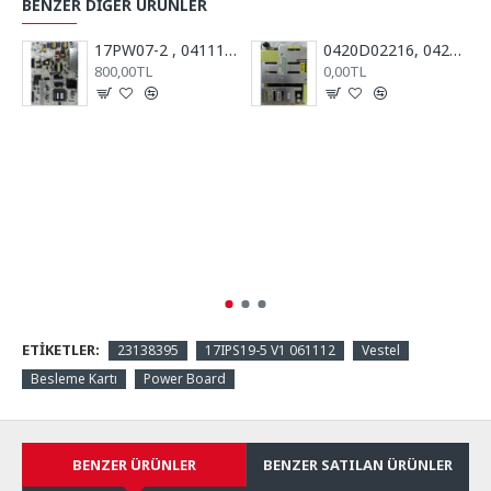
BENZER DIĞER ÜRÜNLER
17PW07-2 , 041111 V2, 23075469, Power Board, Vestel, 39PF5025, 39PF5065
0420D02216, 0420D02039, Power Board, Besleme Kartı, VESTEL, Millenium
800,00TL
0,00TL
ETIKETLER:
23138395
17IPS19-5 V1 061112
Vestel
Besleme Kartı
Power Board
BENZER ÜRÜNLER
BENZER SATILAN ÜRÜNLER