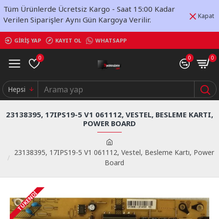
Tüm Ürünlerde Ücretsiz Kargo - Saat 15:00 Kadar
Kapat
Verilen Siparişler Aynı Gün Kargoya Verilir.
GIRIŞ YAP
KAYIT OL
WHATSAPP
0
0
0
Hepsi
23138395, 17IPS19-5 V1 061112, VESTEL, BESLEME KARTI,
POWER BOARD
23138395, 17IPS19-5 V1 061112, Vestel, Besleme Kartı, Power
Board
TÜKENDI