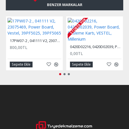
BENZER MARKALAR
STOKTA YOK
17PW07-2 , 041111 V2, 23075469, Power Board, Vestel, 39PF5025, 39PF5065
0420D02216, 0420D02039, Power Board, Besleme Kartı, VESTEL, Millenium
800,00TL
0,00TL
Sepete Ekle
Sepete Ekle