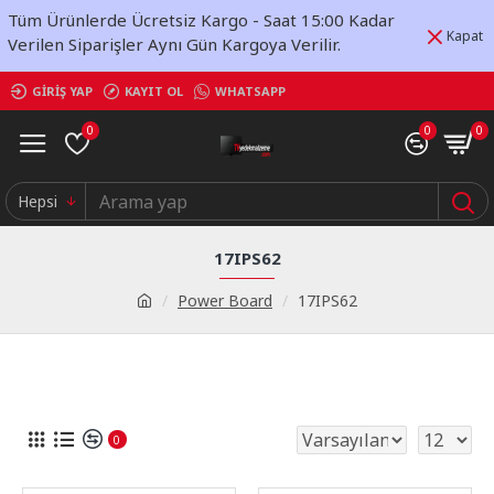
Tüm Ürünlerde Ücretsiz Kargo - Saat 15:00 Kadar
Kapat
Verilen Siparişler Aynı Gün Kargoya Verilir.
GIRIŞ YAP
KAYIT OL
WHATSAPP
0
0
0
Hepsi
17IPS62
Power Board
17IPS62
0