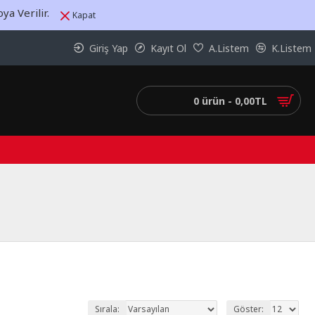
a Verilir.
Kapat
Giriş Yap
Kayıt Ol
A.Listem
K.Listem
0 ürün - 0,00TL
Sırala:
Göster: