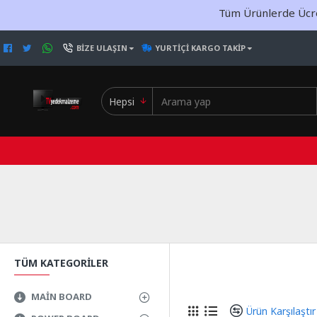
Tüm Ürünlerde Ücret
BIZE ULAŞIN
YURTIÇI KARGO TAKIP
Hepsi
TÜM KATEGORILER
MAIN BOARD
Ürün Karşılaştır