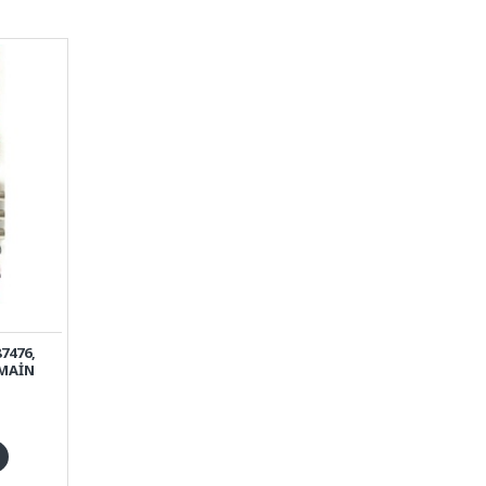
87476,
 MAIN