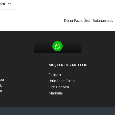
oru Sor
Daha Fazla Ürün Bulunamadı.
MÜŞTERI HIZMETLERI
İletişim
mat
Ürün İade Talebi
ik
Site Haritası
ar
Markalar