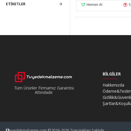
ETIKETLER
Hemen Al
S
BILGILER
Hakkımızda
Tüm Ürünler Firmamız Garantisi
Ödeme&Tesli
Altındadır.
Gizlilik&Güvenl
Şartlar&Koşull
vyedekmalzeme.com ©2019-2026 Tüm Hakları Saklıdır.