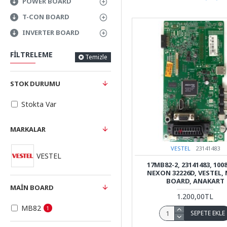
POWER BOARD
T-CON BOARD
INVERTER BOARD
FILTRELEME
Temizle
STOK DURUMU
Stokta Var
MARKALAR
VESTEL
23141483
VESTEL
17MB82-2, 23141483, 100
NEXON 32226D, VESTEL,
BOARD, ANAKART
MAIN BOARD
1.200,00TL
MB82
1
SEPETE EKLE