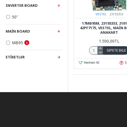
INVERTER BOARD
VESTEL
23193353
50''
17MB95M, 23193353, 2101
42PF7175, VESTEL, MAIN 
MAIN BOARD
ANAKART
1.500,00TL
MB95
4
SEPETE EKLE
ETIKETLER
Hemen Al
S