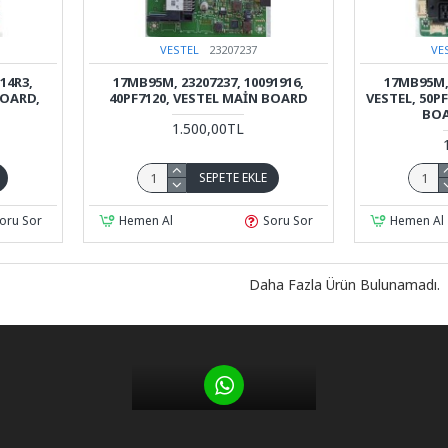
VESTEL
23207237
VE
14R3,
17MB95M, 23207237, 10091916,
17MB95M, 
BOARD,
40PF7120, VESTEL MAİN BOARD
VESTEL, 50P
BOA
1.500,00TL
SEPETE EKLE
oru Sor
Hemen Al
Soru Sor
Hemen Al
Daha Fazla Ürün Bulunamadı.