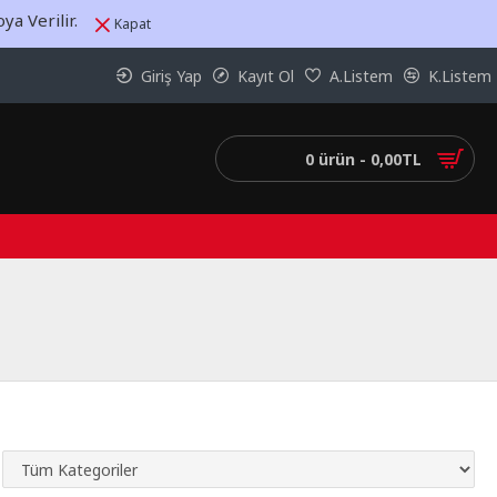
a Verilir.
Kapat
Giriş Yap
Kayıt Ol
A.Listem
K.Listem
0 ürün - 0,00TL