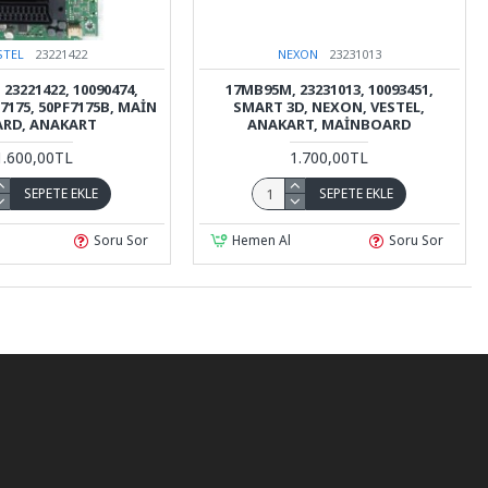
STEL
23221422
NEXON
23231013
23221422, 10090474,
17MB95M, 23231013, 10093451,
F7175, 50PF7175B, MAIN
SMART 3D, NEXON, VESTEL,
RD, ANAKART
ANAKART, MAİNBOARD
1.600,00TL
1.700,00TL
SEPETE EKLE
SEPETE EKLE
Soru Sor
Hemen Al
Soru Sor