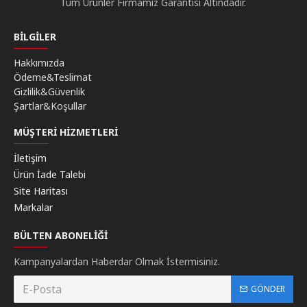
Tüm Ürünler Firmamız Garantisi Altındadır.
BILGILER
Hakkımızda
Ödeme&Teslimat
Gizlilik&Güvenlik
Şartlar&Koşullar
MÜŞTERI HIZMETLERI
İletişim
Ürün İade Talebi
Site Haritası
Markalar
BÜLTEN ABONELIĞI
Kampanyalardan Haberdar Olmak İstermisiniz.
GÖNDER