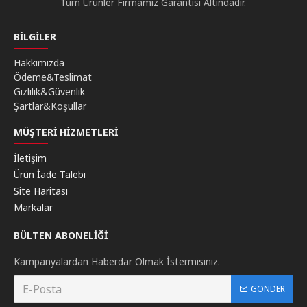
Tüm Ürünler Firmamız Garantisi Altındadır.
BILGILER
Hakkımızda
Ödeme&Teslimat
Gizlilik&Güvenlik
Şartlar&Koşullar
MÜŞTERI HIZMETLERI
İletişim
Ürün İade Talebi
Site Haritası
Markalar
BÜLTEN ABONELIĞI
Kampanyalardan Haberdar Olmak İstermisiniz.
GÖNDER