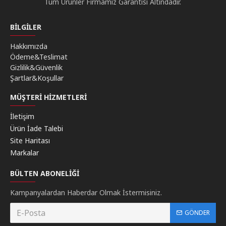
Tüm Ürünler Firmamız Garantisi Altındadır.
BILGILER
Hakkımızda
Ödeme&Teslimat
Gizlilik&Güvenlik
Şartlar&Koşullar
MÜŞTERI HIZMETLERI
İletişim
Ürün İade Talebi
Site Haritası
Markalar
BÜLTEN ABONELIĞI
Kampanyalardan Haberdar Olmak İstermisiniz.
GÖNDER