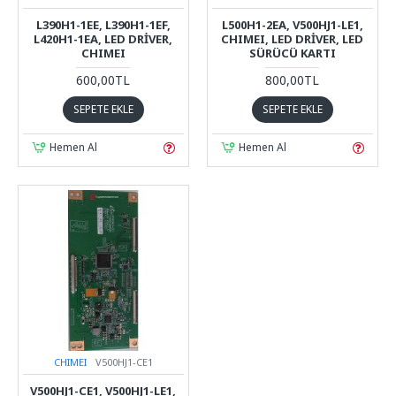
L390H1-1EE, L390H1-1EF,
L500H1-2EA, V500HJ1-LE1,
L420H1-1EA, LED DRIVER,
CHIMEI, LED DRIVER, LED
CHIMEI
SÜRÜCÜ KARTI
600,00TL
800,00TL
SEPETE EKLE
SEPETE EKLE
Hemen Al
Hemen Al
CHIMEI
V500HJ1-CE1
V500HJ1-CE1, V500HJ1-LE1,