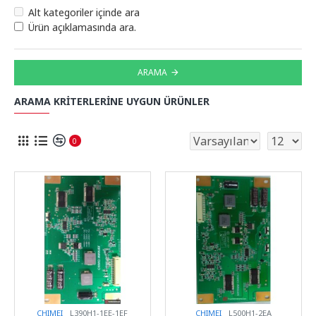
Alt kategoriler içinde ara
Ürün açıklamasında ara.
ARAMA
ARAMA KRITERLERINE UYGUN ÜRÜNLER
0
CHIMEI
L390H1-1EE-1EF
CHIMEI
L500H1-2EA