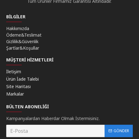
Tüm Ürünler Firmamız Garantisi Altındadır.
BILGILER
Hakkımızda
Ödeme&Teslimat
Gizlilik&Güvenlik
Şartlar&Koşullar
MÜŞTERI HIZMETLERI
İletişim
Ürün İade Talebi
Site Haritası
Markalar
BÜLTEN ABONELIĞI
Kampanyalardan Haberdar Olmak İstermisiniz.
GÖNDER