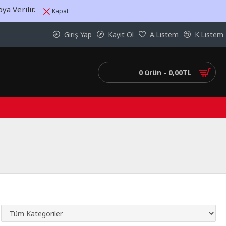
a Verilir.
Kapat
Giriş Yap
Kayıt Ol
A.Listem
K.Listem
0 ürün - 0,00TL