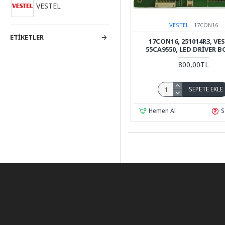
VESTEL
VESTEL
17CON16
ETIKETLER
17CON16, 251014R3, VES
55CA9550, LED DRIVER 
800,00TL
SEPETE EKLE
Hemen Al
S