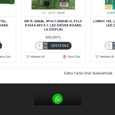
LG
6917L-0084A
CHIME
TEL,
6917L-0084A, 3PHCC20002B-H, PCLF-
L390H1-1EE, 
BOARD
D104 A REV 0.7, LED DRIVER BOARD,
LED 
LG DISPLAY
600,00TL
SEPETE EKLE
oru Sor
Hemen Al
Soru Sor
Hemen Al
Daha Fazla Ürün Bulunamadı.