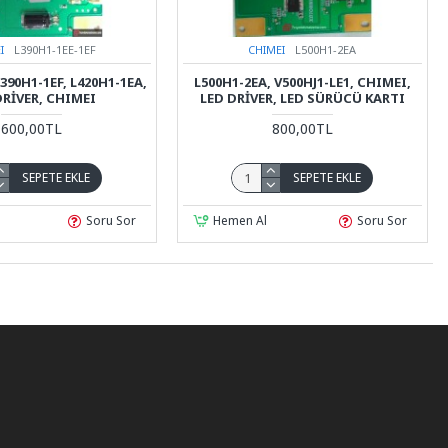
I
L390H1-1EE-1EF
CHIMEI
L500H1-2EA
L390H1-1EF, L420H1-1EA,
L500H1-2EA, V500HJ1-LE1, CHIMEI,
DRIVER, CHIMEI
LED DRIVER, LED SÜRÜCÜ KARTI
600,00TL
800,00TL
SEPETE EKLE
SEPETE EKLE
Soru Sor
Hemen Al
Soru Sor