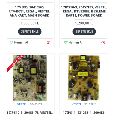
17MB35, 20456565,
17IPS10-3, 20457187, VESTEL,
RTV40781, REGAL, VESTEL,
REGAL RTV32882, BESLEME
ANA KART, MAİN BOARD
KARTI, POWER BOARD
1.300,00TL
1.200,00TL
SEPETE EKLE
SEPETE EKLE
Hemen Al
Hemen Al
STOKTA YOK
VESTEL
20463178
VESTEL
23125811
17IPS10-3, 20463178, VESTEL,
17IPS11, 23125811, 300413-