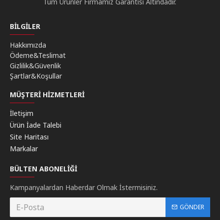
Tüm Ürünler Firmamız Garantisi Altındadır.
BILGILER
Hakkımızda
Ödeme&Teslimat
Gizlilik&Güvenlik
Şartlar&Koşullar
MÜŞTERI HIZMETLERI
İletişim
Ürün İade Talebi
Site Haritası
Markalar
BÜLTEN ABONELIĞI
Kampanyalardan Haberdar Olmak İstermisiniz.
GÖNDER