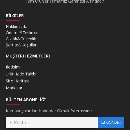
Tüm Ürünler Firmamız Garantisi Altındadır.
BILGILER
Hakkımızda
Ödeme&Teslimat
Gizlilik&Güvenlik
Şartlar&Koşullar
MÜŞTERI HIZMETLERI
İletişim
Ürün İade Talebi
Site Haritası
Markalar
BÜLTEN ABONELIĞI
Kampanyalardan Haberdar Olmak İstermisiniz.
GÖNDER