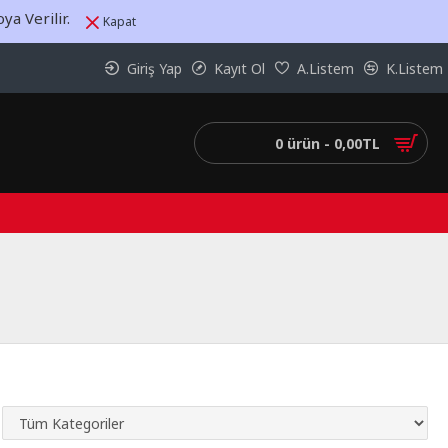
a Verilir.
Kapat
Giriş Yap
Kayıt Ol
A.Listem
K.Listem
0 ürün - 0,00TL