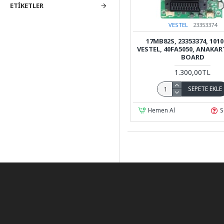
ETIKETLER
VESTEL
23353374
17MB82S, 23353374, 1010
VESTEL, 40FA5050, ANAKAR
BOARD
1.300,00TL
SEPETE EKLE
Hemen Al
S