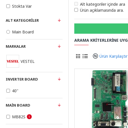
Alt kategoriler içinde ara
Stokta Var
Ürün açıklamasında ara.
ALT KATEGORILER
Main Board
ARAMA KRITERLERINE UY
MARKALAR
Ürün Karşılaştır
VESTEL
INVERTER BOARD
40''
MAIN BOARD
MB82S
1