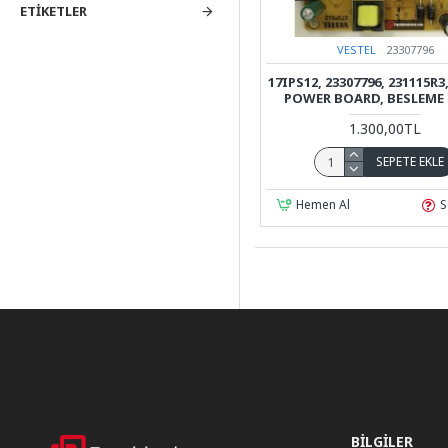
ETIKETLER
VESTEL
23307796
17IPS12, 23307796, 231115R3
POWER BOARD, BESLEME 
1.300,00TL
SEPETE EKLE
Hemen Al
S
BILGILER