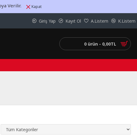
a Verilir.
Kapat
Giriş Yap
Kayıt Ol
A.Listem
K.Listem
0 ürün - 0,00TL