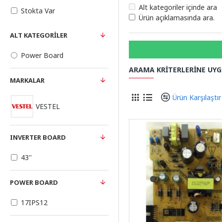
Alt kategoriler içinde ara
Stokta Var
Ürün açıklamasında ara.
ALT KATEGORILER
Power Board
ARAMA KRITERLERINE UY
MARKALAR
Ürün Karşılaştır
VESTEL
INVERTER BOARD
43''
POWER BOARD
17IPS12