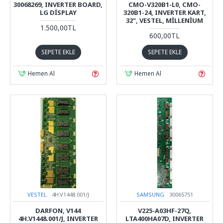
30068269, INVERTER BOARD,
CMO-V320B1-L0, CMO-
LG DISPLAY
320B1-24, INVERTER KART,
32", VESTEL, MILLENIUM
1.500,00TL
600,00TL
SEPETE EKLE
SEPETE EKLE
Hemen Al
Hemen Al
VESTEL
4H.V1448.001/J
SAMSUNG
30065751
DARFON, V144
V225-A03HF-27Q,
4H.V1448.001/J, INVERTER
LTA400HA07D, INVERTER