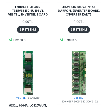
17BB03-1, 310809,
4H.V1448.481/C1, V144,
T315VE8450-6U B6 V1,
DARFON, İNVERTER BOARD,
VESTEL, INVERTER BOARD
İNVERTER KARTI
0,00TL
0,00TL
SEPETE EKLE
SEPETE EKLE
Hemen Al
Hemen Al
VESTEL
30068269
VESTEL
30046587-30054580-30043172
6632L, 0604A, LC420WUN,