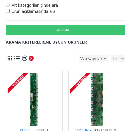
Alt kategoriler içinde ara
Ürün açıklamasında ara.
ARAMA
ARAMA KRITERLERINE UYGUN ÜRÜNLER
0
TÜKENDI
TÜKENDI
VESTEL
17BB03-1
SAMSUNG
4H.V1448.481/C1