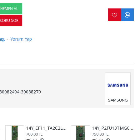
HEMEN AL
SORU SOR
ış.
-
Yorum Yap
30082494-30088270
SAMSUNG
, T-con Board, Vestel
14Y_EF11_TA2C2LV0.1, LMC400HM10, VES400UNVS-N01, T-con Board
14Y_P2FU13TMGC4LV0.0, VESTEL, SAMSUNG, TCON BOARD, TCON KARTI
700,00TL
750,00TL