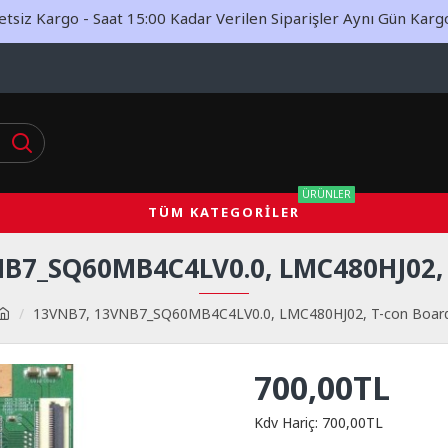
siz Kargo - Saat 15:00 Kadar Verilen Siparişler Aynı Gün Kargoy
ÜRÜNLER
TÜM KATEGORILER
NB7_SQ60MB4C4LV0.0, LMC480HJ02,
13VNB7, 13VNB7_SQ60MB4C4LV0.0, LMC480HJ02, T-con Boar
700,00TL
Kdv Hariç: 700,00TL