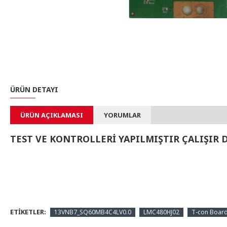
ÜRÜN DETAYI
ÜRÜN AÇIKLAMASI
YORUMLAR
TEST VE KONTROLLERİ YAPILMIŞTIR ÇALIŞIR
ETIKETLER:
13VNB7_SQ60MB4C4LV0.0
LMC480HJ02
T-con Boar