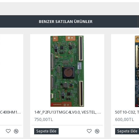
BENZER SATILAN ÜRÜNLER
14Y_EF11_TA2C2LV0.1, LMC400HM10, VES400UNVS-N01, T-con Board
14Y_P2FU13TMGC4LV0.0, VESTEL, SAMSUNG, TCON BOARD, TCON KARTI
750,00TL
600,00TL
Sepete Ekle
Sepete Ekle