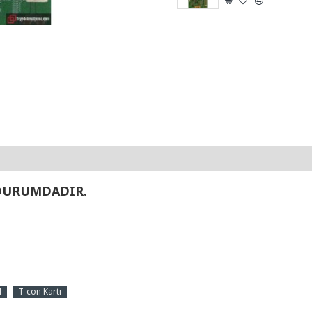
 DURUMDADIR.
d
T-con Kartı