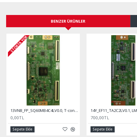
BENZER ÜRÜNLER
STOKTA YOK
13VNB_FP_SQ60MB4C4LV0.0, T-con Board, Vestel
0,00TL
700,00TL
Sepete Ekle
Sepete Ekle