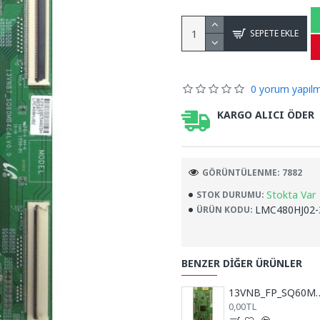
SEPETE EKLE
0 yorum yapılm
KARGO ALICI ÖDER
GÖRÜNTÜLENME: 7882
Stokta Var
STOK DURUMU:
LMC480HJ02-
ÜRÜN KODU:
BENZER DIĞER ÜRÜNLER
13VNB_FP_SQ60MB4C4LV0.0
0,00TL