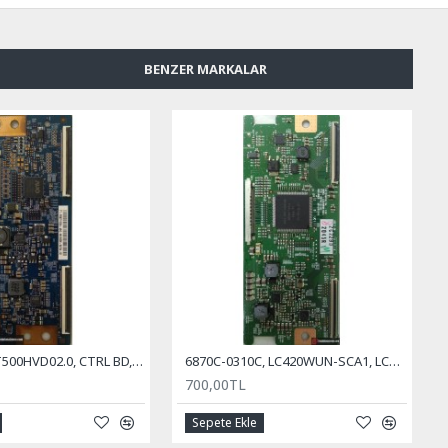
BENZER MARKALAR
50T10-C02, T500HVD02.0, CTRL BD, T-CON BOARD, AUO
6870C-0310C, LC420WUN-SCA1, LC420WUN-SAA1, T-con Board, LG Display
700,00TL
Sepete Ekle