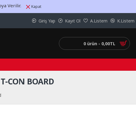
a Verilir.
Kapat
Giriş Yap
Kayıt Ol
A.Listem
K.Listem
0 ürün - 0,00TL
 T-CON BOARD
d