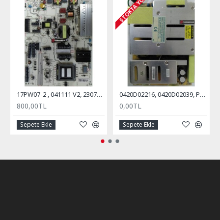
STOKTA YOK
17PW07-2 , 041111 V2, 23075469, Power Board, Vestel, 39PF5025, 39PF5065
0420D02216, 0420D02039, Power Board, Besleme Kartı, VESTEL, Millenium
800,00TL
0,00TL
Sepete Ekle
Sepete Ekle