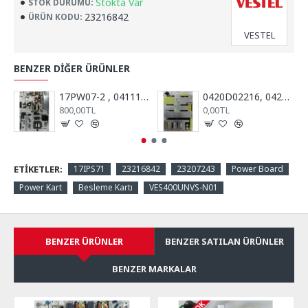
Stokta Var
STOK DURUMU:
23216842
ÜRÜN KODU:
VESTEL
BENZER DIĞER ÜRÜNLER
17PW07-2 , 041111 V2, 23075469, Power Board, Vestel, 39PF5025, 39PF5065
0420D02216, 0420D02039, Power Board, Besleme Kartı, VESTEL, Millenium
800,00TL
0,00TL
ETIKETLER:
17IPS71
23216842
23207243
Power Board
Power Kart
Besleme Kartı
VES400UNVS-N01
BENZER ÜRÜNLER
BENZER SATILAN ÜRÜNLER
BENZER MARKALAR