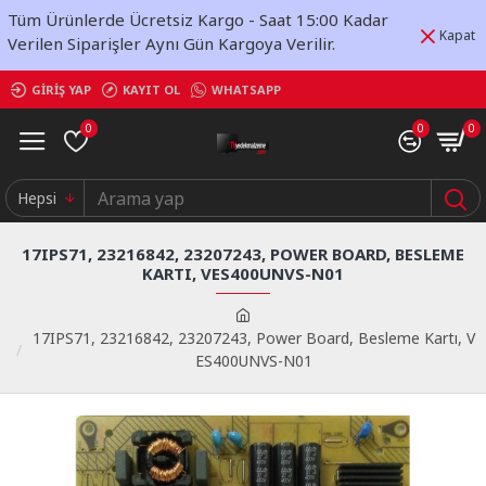
Tüm Ürünlerde Ücretsiz Kargo - Saat 15:00 Kadar
Kapat
Verilen Siparişler Aynı Gün Kargoya Verilir.
GIRIŞ YAP
KAYIT OL
WHATSAPP
0
0
0
Hepsi
17IPS71, 23216842, 23207243, POWER BOARD, BESLEME
KARTI, VES400UNVS-N01
17IPS71, 23216842, 23207243, Power Board, Besleme Kartı, V
ES400UNVS-N01