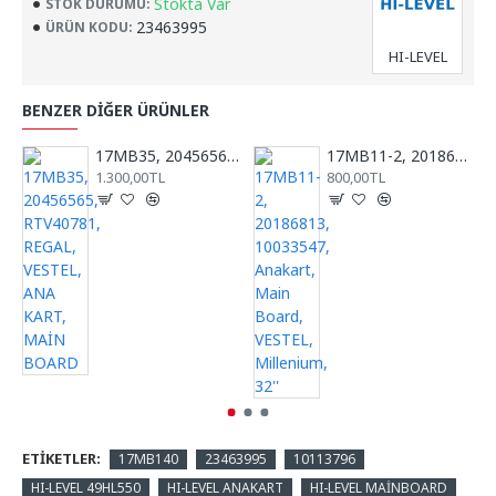
Stokta Var
STOK DURUMU:
23463995
ÜRÜN KODU:
HI-LEVEL
BENZER DIĞER ÜRÜNLER
17MB35, 20456565, RTV40781, REGAL, VESTEL, ANA KART, MAİN BOARD
17MB11-2, 20186813, 10033547, Anakart, Main Board, VESTEL, Millenium, 32''
1.300,00TL
800,00TL
ETIKETLER:
17MB140
23463995
10113796
HI-LEVEL 49HL550
HI-LEVEL ANAKART
HI-LEVEL MAİNBOARD