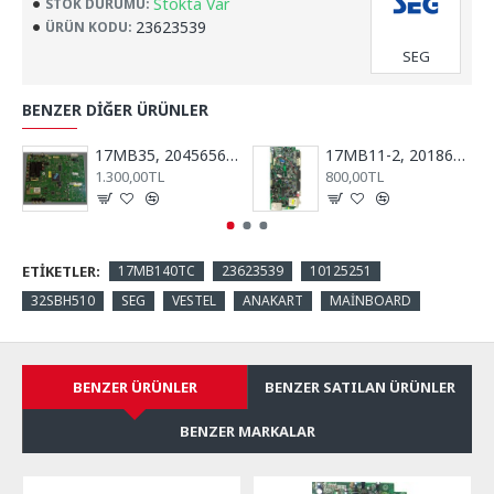
Stokta Var
STOK DURUMU:
23623539
ÜRÜN KODU:
SEG
BENZER DIĞER ÜRÜNLER
17MB35, 20456565, RTV40781, REGAL, VESTEL, ANA KART, MAİN BOARD
17MB11-2, 20186813, 10033547, Anakart, Main Board, VESTEL, Millenium, 32''
1.300,00TL
800,00TL
ETIKETLER:
17MB140TC
23623539
10125251
32SBH510
SEG
VESTEL
ANAKART
MAİNBOARD
BENZER ÜRÜNLER
BENZER SATILAN ÜRÜNLER
BENZER MARKALAR