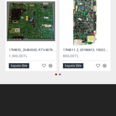
17MB35, 20456565, RTV40781, REGAL, VESTEL, ANA KART, MAİN BOARD
17MB11-2, 20186813, 10033547, Anakart, Main Board, VESTEL, Millenium, 32''
1.300,00TL
800,00TL
Sepete Ekle
Sepete Ekle