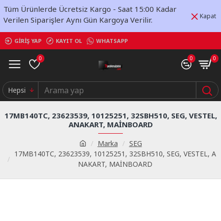
Tüm Ürünlerde Ücretsiz Kargo - Saat 15:00 Kadar
Kapat
Verilen Siparişler Aynı Gün Kargoya Verilir.
GIRIŞ YAP
KAYIT OL
WHATSAPP
0
0
0
Hepsi
17MB140TC, 23623539, 10125251, 32SBH510, SEG, VESTEL,
ANAKART, MAİNBOARD
Marka
SEG
17MB140TC, 23623539, 10125251, 32SBH510, SEG, VESTEL, A
NAKART, MAİNBOARD