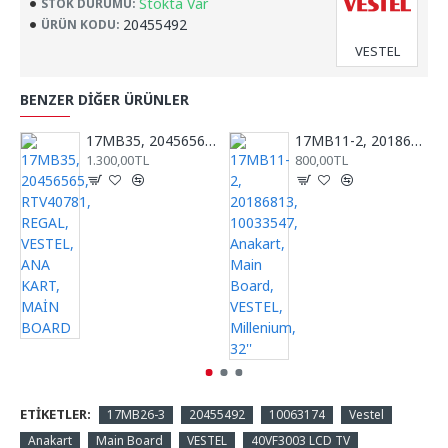
Stokta Var
STOK DURUMU:
20455492
ÜRÜN KODU:
VESTEL
BENZER DIĞER ÜRÜNLER
17MB35, 20456565, RTV40781, REGAL, VESTEL, ANA KART, MAİN BOARD
17MB11-2, 20186813, 10033547, Anakart, Main Board, VESTEL, Millenium, 32''
1.300,00TL
800,00TL
ETIKETLER:
17MB26-3
20455492
10063174
Vestel
Anakart
Main Board
VESTEL
40VF3003 LCD TV