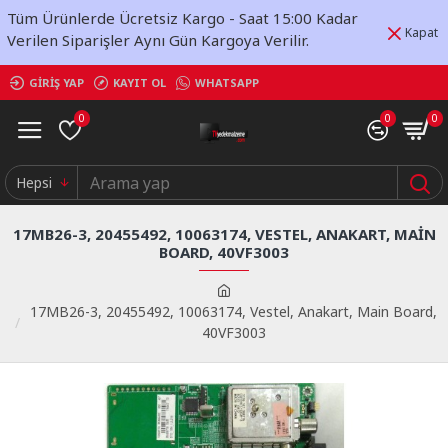
Tüm Ürünlerde Ücretsiz Kargo - Saat 15:00 Kadar
Kapat
Verilen Siparişler Aynı Gün Kargoya Verilir.
GIRIŞ YAP
KAYIT OL
WHATSAPP
0
0
0
Hepsi
17MB26-3, 20455492, 10063174, VESTEL, ANAKART, MAIN
BOARD, 40VF3003
17MB26-3, 20455492, 10063174, Vestel, Anakart, Main Board,
40VF3003