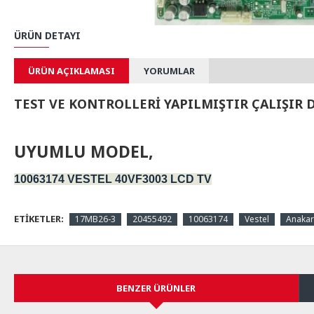
ÜRÜN DETAYI
ÜRÜN AÇIKLAMASI
YORUMLAR
TEST VE KONTROLLERİ YAPILMIŞTIR ÇALIŞIR
UYUMLU MODEL,
10063174 VESTEL 40VF3003 LCD TV
ETIKETLER:
17MB26-3
20455492
10063174
Vestel
Anakar
BENZER ÜRÜNLER