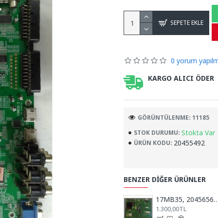
SEPETE EKLE
0 yorum yapılm
KARGO ALICI ÖDER
GÖRÜNTÜLENME: 11185
Stokta Var
STOK DURUMU:
20455492
ÜRÜN KODU:
BENZER DIĞER ÜRÜNLER
17MB35, 20456565, RTV40781, REGAL, VESTEL, ANA KAR
1.300,00TL