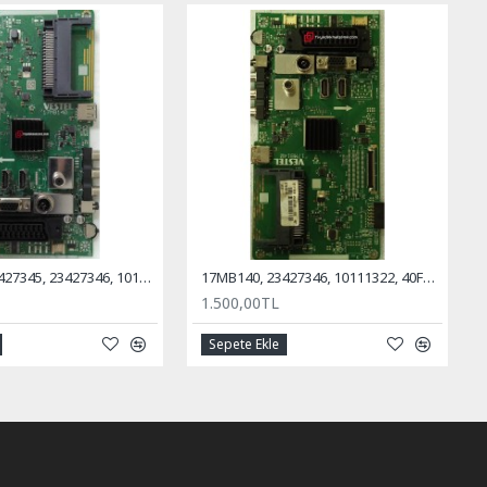
17MB140, 23427345, 23427346, 10113045, Anakart, Main Board, SEG 40SC5600
17MB140, 23427346, 10111322, 40FB5050, VESTEL, Main Board, Anakart
1.500,00TL
Sepete Ekle