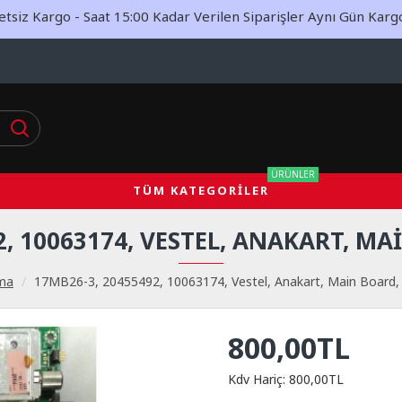
siz Kargo - Saat 15:00 Kadar Verilen Siparişler Aynı Gün Kargoy
ÜRÜNLER
TÜM KATEGORILER
2, 10063174, VESTEL, ANAKART, MA
ma
17MB26-3, 20455492, 10063174, Vestel, Anakart, Main Board
800,00TL
Kdv Hariç: 800,00TL