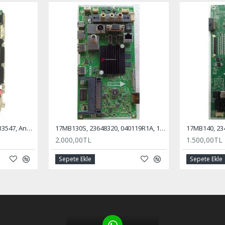
17MB11-2, 20186813, 10033547, Anakart, Main Board, VESTEL, Millenium, 32''
17MB130S, 23648320, 040119R1A, 10128580, VESTEL 50U9400, Anakart, Mainboard
2.000,00TL
1.500,00TL
Sepete Ekle
Sepete Ekle