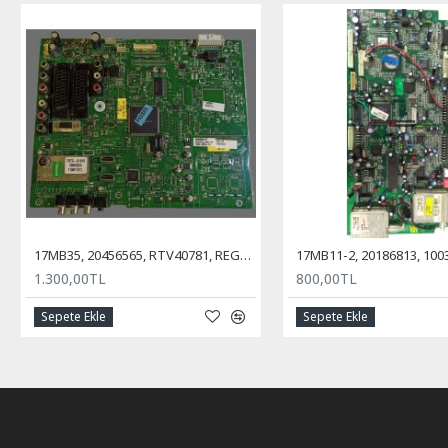
17MB35, 20456565, RTV40781, REGAL, VESTEL, ANA KART, MAİN BOARD
1.300,00TL
800,00TL
Sepete Ekle
Sepete Ekle