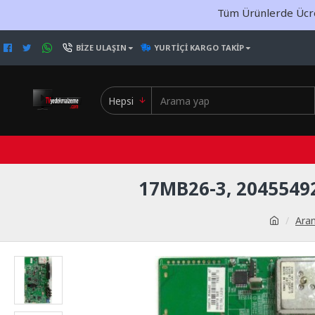
Tüm Ürünlerde Ücret
BIZE ULAŞIN
YURTIÇI KARGO TAKIP
Hepsi
17MB26-3, 2045549
Ara