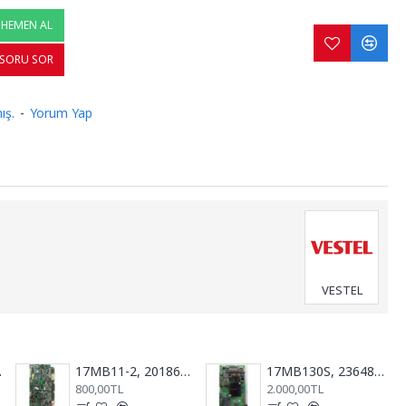
HEMEN AL
SORU SOR
ış.
-
Yorum Yap
VESTEL
T, MAİN BOARD
17MB11-2, 20186813, 10033547, Anakart, Main Board, VESTEL, Millenium, 32''
17MB130S, 23648320, 040119R1A, 10128580, VESTEL 50U9400, Anakart, Mainboard
800,00TL
2.000,00TL