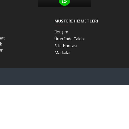
MÜŞTERI HIZMETLERI
İletişim
mat
Ürün İade Talebi
ik
Site Haritası
ar
Markalar