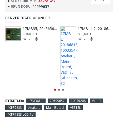
VESTEL
Stokta Yok
STOK DURUMU:
20599657
ÜRÜN KODU:
BENZER DIĞER ÜRÜNLER
17MB35, 20456565, RTV40781, REGAL, VESTEL, ANA KART, MAİN BOARD
17MB11-2, 20186813, 10033547, Anakart, Main Board, VESTEL, Millenium, 32''
1.300,00TL
800,00TL
ETIKETLER:
17MB61-2
20599657
10075208
Vestel
40PF7883
Anakart
Main Board
VESTEL
40PF7883 LCD TV