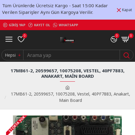
Tüm Ürünlerde Ücretsiz Kargo - Saat 15:00 Kadar
Kapat
Verilen Siparişler Aynı Gün Kargoya Verilir.
GIRIŞ YAP
KAYIT OL
WHATSAPP
0
0
0
Hepsi
17MB61-2, 20599657, 10075208, VESTEL, 40PF7883,
ANAKART, MAIN BOARD
17MB61-2, 20599657, 10075208, Vestel, 40PF7883, Anakart,
Main Board
STOKTA YOK