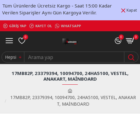
Tüm Ürünlerde Ücretsiz Kargo - Saat 15:00 Kadar
Kapat
Verilen Siparişler Aynı Gün Kargoya Verilir.
GIRIŞ YAP
KAYIT OL
WHATSAPP
0
0
0
Hepsi
17MB82P, 23379394, 10094700, 24HA5100, VESTEL,
ANAKART, MAİNBOARD
17MB82P, 23379394, 10094700, 24HA5100, VESTEL, ANAKAR
T, MAİNBOARD