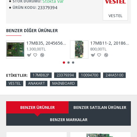
Stokta Var
STOK DURUMU:
23379394
ÜRÜN KODU:
VESTEL
BENZER DIĞER ÜRÜNLER
17MB35, 20456565, RTV40781, REGAL, VESTEL, ANA KART, MAİN BOARD
17MB11-2, 20186813, 10033547, Anakart, Main Board, VESTEL, Millenium, 32''
1.300,00TL
800,00TL
ETIKETLER:
17MB82P
23379394
10094700
24HA5100
VESTEL
ANAKART
MAİNBOARD
BENZER ÜRÜNLER
BENZER SATILAN ÜRÜNLER
BENZER MARKALAR