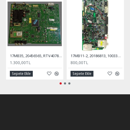
17MB35, 20456565, RTV40781, REGAL, VESTEL, ANA KART, MAİN BOARD
17MB11-2, 20186813, 10033547, Anakart, Main Board, VESTEL, Millenium, 32''
1.300,00TL
800,00TL
Sepete Ekle
Sepete Ekle