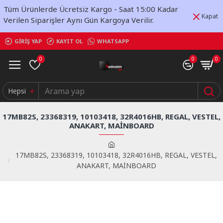
Tüm Ürünlerde Ücretsiz Kargo - Saat 15:00 Kadar
Kapat
Verilen Siparişler Aynı Gün Kargoya Verilir.
GIRIŞ YAP
KAYIT OL
WHATSAPP
0
0
0
Hepsi
17MB82S, 23368319, 10103418, 32R4016HB, REGAL, VESTEL,
ANAKART, MAİNBOARD
17MB82S, 23368319, 10103418, 32R4016HB, REGAL, VESTEL,
ANAKART, MAİNBOARD