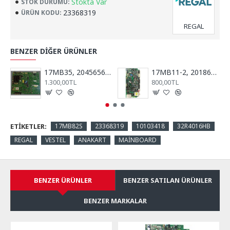
Stokta Var
STOK DURUMU:
23368319
ÜRÜN KODU:
REGAL
BENZER DIĞER ÜRÜNLER
17MB35, 20456565, RTV40781, REGAL, VESTEL, ANA KART, MAİN BOARD
17MB11-2, 20186813, 10033547, Anakart, Main Board, VESTEL, Millenium, 32''
1.300,00TL
800,00TL
ETIKETLER:
17MB82S
23368319
10103418
32R4016HB
REGAL
VESTEL
ANAKART
MAİNBOARD
BENZER ÜRÜNLER
BENZER SATILAN ÜRÜNLER
BENZER MARKALAR