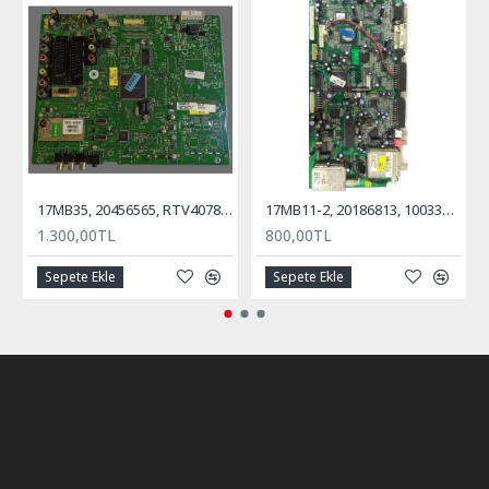
17MB35, 20456565, RTV40781, REGAL, VESTEL, ANA KART, MAİN BOARD
17MB11-2, 20186813, 10033547, Anakart, Main Board, VESTEL, Millenium, 32''
1.300,00TL
800,00TL
Sepete Ekle
Sepete Ekle