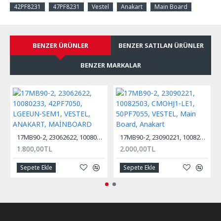
42PF8231
47PF8231
Vestel
Anakart
Main Board
BENZER ÜRÜNLER
BENZER SATILAN ÜRÜNLER
BENZER MARKALAR
17MB90-2, 23062622, 10080233, 42PF7050, LGEEUN-SEM1, VESTEL, ANAKART, MAİNBOARD
17MB90-2, 23090221, 10082503, CMOHJ1-LE1, 50PF7055, VESTEL, Main Board, Anakart
1.800,00TL
2.000,00TL
Sepete Ekle
Sepete Ekle