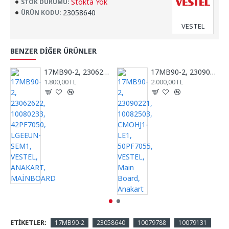
Stokta Yok
STOK DURUMU:
23058640
ÜRÜN KODU:
VESTEL
BENZER DIĞER ÜRÜNLER
17MB90-2, 23062622, 10080233, 42PF7050, LGEEUN-SEM1, VESTEL, ANAKART, MAİNBOARD
17MB90-2, 23090221, 10082503, CMOHJ1-LE1, 50PF7055, VESTEL, Main Board, Anakart
1.800,00TL
2.000,00TL
ETIKETLER:
17MB90-2
23058640
10079788
10079131