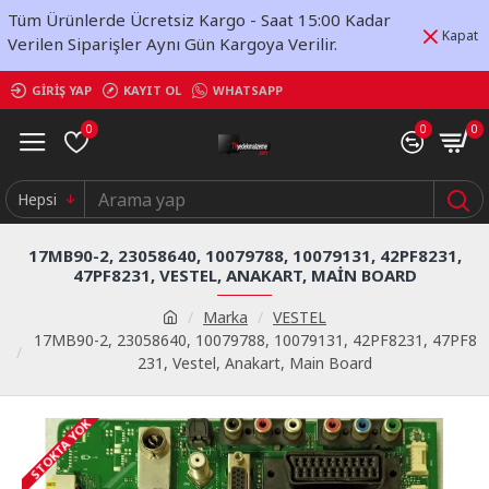
Tüm Ürünlerde Ücretsiz Kargo - Saat 15:00 Kadar
Kapat
Verilen Siparişler Aynı Gün Kargoya Verilir.
GIRIŞ YAP
KAYIT OL
WHATSAPP
0
0
0
Hepsi
17MB90-2, 23058640, 10079788, 10079131, 42PF8231,
47PF8231, VESTEL, ANAKART, MAIN BOARD
Marka
VESTEL
17MB90-2, 23058640, 10079788, 10079131, 42PF8231, 47PF8
231, Vestel, Anakart, Main Board
STOKTA YOK