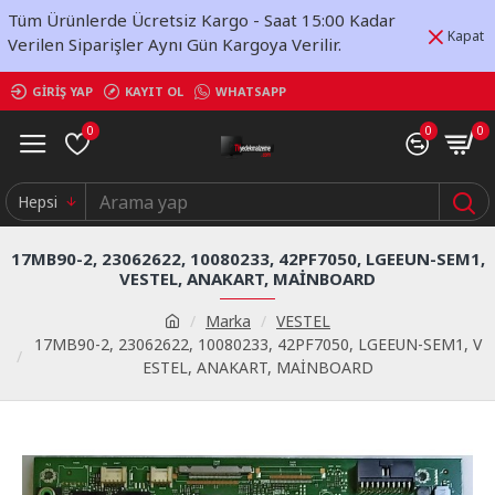
Tüm Ürünlerde Ücretsiz Kargo - Saat 15:00 Kadar
Kapat
Verilen Siparişler Aynı Gün Kargoya Verilir.
GIRIŞ YAP
KAYIT OL
WHATSAPP
0
0
0
Hepsi
17MB90-2, 23062622, 10080233, 42PF7050, LGEEUN-SEM1,
VESTEL, ANAKART, MAİNBOARD
Marka
VESTEL
17MB90-2, 23062622, 10080233, 42PF7050, LGEEUN-SEM1, V
ESTEL, ANAKART, MAİNBOARD