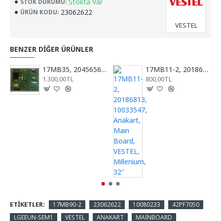
Stokta Var
STOK DURUMU:
23062622
ÜRÜN KODU:
VESTEL
BENZER DIĞER ÜRÜNLER
17MB35, 20456565, RTV40781, REGAL, VESTEL, ANA KART, MAİN BOARD
17MB11-2, 20186813, 10033547, Anakart, Main Board, VESTEL, Millenium, 32''
1.300,00TL
800,00TL
ETIKETLER:
17MB90-2
23062622
10080233
42PF7050
LGEEUN-SEM1
VESTEL
ANAKART
MAİNBOARD