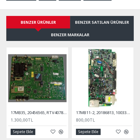
BENZER ÜRÜNLER
BENZER SATILAN ÜRÜNLER
BENZER MARKALAR
17MB35, 20456565, RTV40781, REGAL, VESTEL, ANA KART, MAİN BOARD
17MB11-2, 20186813, 10033547, Anakart, Main Board, VESTEL, Millenium, 32''
1.300,00TL
800,00TL
Sepete Ekle
Sepete Ekle