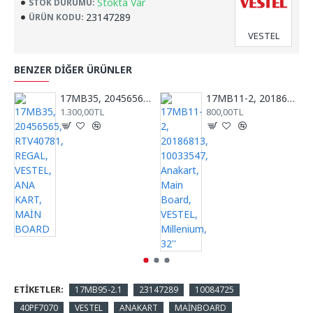
Stokta Var
STOK DURUMU:
23147289
ÜRÜN KODU:
VESTEL
BENZER DIĞER ÜRÜNLER
17MB35, 20456565, RTV40781, REGAL, VESTEL, ANA KART, MAİN BOARD
17MB11-2, 20186813, 10033547, Anakart, Main Board, VESTEL, Millenium, 32''
1.300,00TL
800,00TL
ETIKETLER:
17MB95-2.1
23147289
10084725
40PF7070
VESTEL
ANAKART
MAİNBOARD