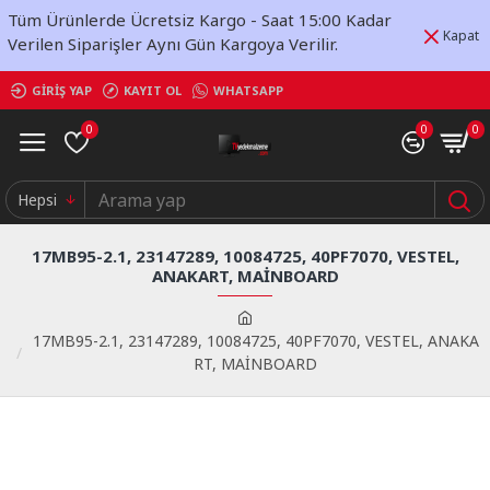
Tüm Ürünlerde Ücretsiz Kargo - Saat 15:00 Kadar
Kapat
Verilen Siparişler Aynı Gün Kargoya Verilir.
GIRIŞ YAP
KAYIT OL
WHATSAPP
0
0
0
Hepsi
17MB95-2.1, 23147289, 10084725, 40PF7070, VESTEL,
ANAKART, MAİNBOARD
17MB95-2.1, 23147289, 10084725, 40PF7070, VESTEL, ANAKA
RT, MAİNBOARD