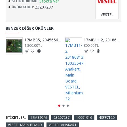
Stokta Var
STOK DURUMU:
23207237
ÜRÜN KODU:
VESTEL
BENZER DIĞER ÜRÜNLER
17MB35, 20456565, RTV40781, REGAL, VESTEL, ANA KART, MAİN BOARD
17MB11-2, 20186813, 10033547, Anakart, Main Board, VESTEL, Millenium, 32''
1.300,00TL
800,00TL
ETIKETLER:
17MB95M
23207237
10091916
40PF7120
VESTEL MAİN BOARD
VESTEL ANAKART