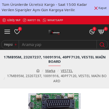
Tüm Ürünlerde Ücretsiz Kargo - Saat 15:00 Kadar
Kapat
Verilen Siparişler Aynı Gün Kargoya Verilir.
GIRIŞ YAP
KAYIT OL
WHATSAPP
0
0
0
Hepsi
17MB95M, 23207237, 10091916, 40PF7120, VESTEL MAİN
BOARD
Marka
VESTEL
17MB95M, 23207237, 10091916, 40PF7120, VESTEL MAİN BO
ARD