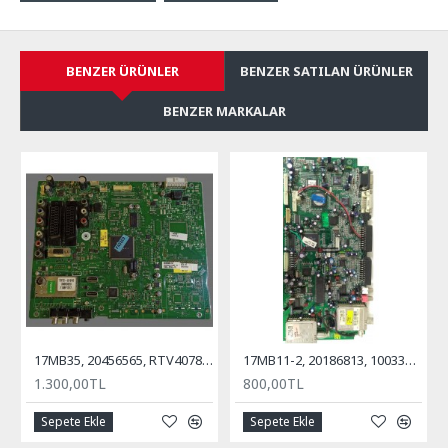
BENZER ÜRÜNLER
BENZER SATILAN ÜRÜNLER
BENZER MARKALAR
17MB35, 20456565, RTV40781, REGAL, VESTEL, ANA KART, MAİN BOARD
17MB11-2, 20186813, 10033547, Anakart, Main Board, VESTEL, Millenium, 32''
1.300,00TL
800,00TL
Sepete Ekle
Sepete Ekle