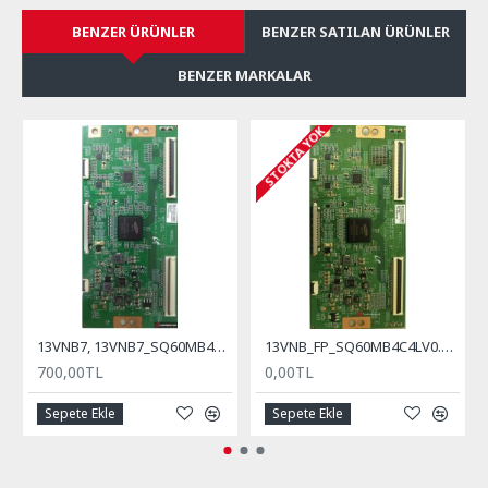
BENZER ÜRÜNLER
BENZER SATILAN ÜRÜNLER
BENZER MARKALAR
STOKTA YOK
13VNB7, 13VNB7_SQ60MB4C4LV0.0, LMC480HJ02, T-con Board
13VNB_FP_SQ60MB4C4LV0.0, T-con Board, Vestel
700,00TL
0,00TL
Sepete Ekle
Sepete Ekle