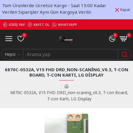
Tüm Ürünlerde Ücretsiz Kargo - Saat 15:00 Kadar
Kapat
Verilen Siparişler Aynı Gün Kargoya Verilir.
GIRIŞ YAP
KAYIT OL
WHATSAPP
0
0
0
Hepsi
6870C-0532A, V15 FHD DRD_NON-SCANING_V0.3, T-CON
BOARD, T-CON KARTI, LG DISPLAY
6870C-0532A, V15 FHD DRD_non-scaning_v0.3, T-con Board,
T-con Kartı, LG Display